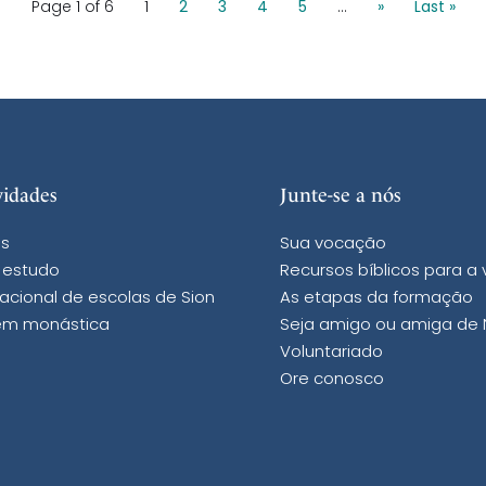
Page 1 of 6
1
2
3
4
5
...
»
Last »
vidades
Junte-se a nós
s
Sua vocação
 estudo
Recursos bíblicos para a
acional de escolas de Sion
As etapas da formação
m monástica
Seja amigo ou amiga de
Voluntariado
Ore conosco