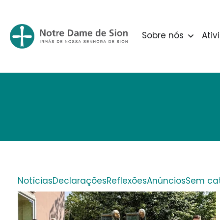
Sobre nós
Ativ
Notícias
Declarações
Reflexões
Anúncios
Sem cat