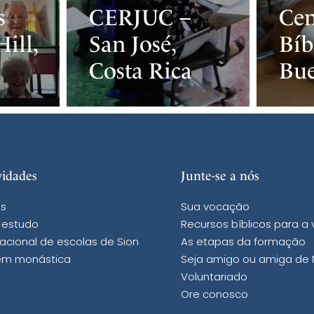
s
CERJUC –
Cen
ill,
San José,
Bíb
Costa Rica
Bue
vidades
Junte-se a nós
s
Sua vocação
 estudo
Recursos bíblicos para a
acional de escolas de Sion
As etapas da formação
m monástica
Seja amigo ou amiga de
Voluntariado
Ore conosco