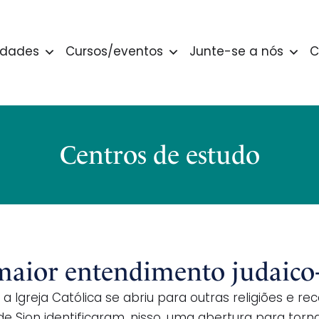
idades
Cursos/eventos
Junte-se a nós
C
Centros de estudo
or entendimento judaico-cr
, a Igreja Católica se abriu para outras religiões e r
e Sion identificaram, nisso, uma abertura para torn