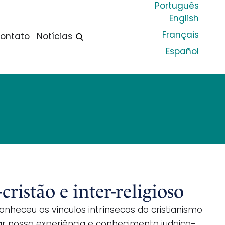
Português
English
Français
ontato
Notícias
Español
istão e inter-religioso
econheceu os vínculos intrínsecos do cristianismo
ar nossa experiência e conhecimento judaico-