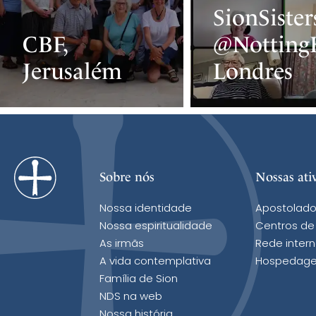
SionSister
CBF,
@NottingH
Jerusalém
Londres
Sobre nós
Nossas ati
Nossa identidade
Apostolado
Nossa espiritualidade
Centros de
As irmãs
Rede intern
A vida contemplativa
Hospedage
Família de Sion
NDS na web
Nossa história