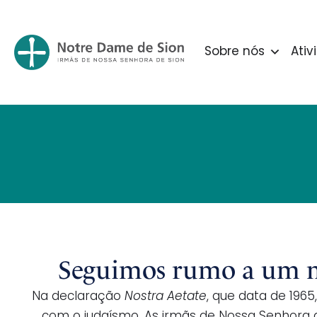
Sobre nós
Ativ
Seguimos rumo a um mai
Na declaração
Nostra Aetate
, que data de 1965
com o judaísmo. As irmãs de Nossa Senhora d