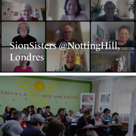
SionSisters @NottingHill,
Londres