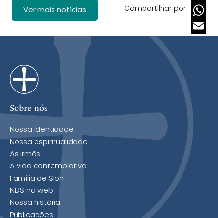
Compartilhar por
Faceb
Ver mais notícias
Whats
Email
Sobre nós
Nossa identidade
Nossa espiritualidade
As irmãs
A vida contemplativa
Família de Sion
NDS na web
Nossa história
Publicações