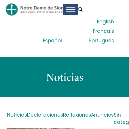
English
Français
Español
Português
Noticias
Noticias
Declaraciones
Reflexiones
Anuncios
Sin
categ