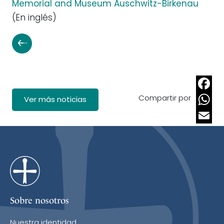
Memorial and Museum Auschwitz-Birkenau
(En inglés)
Compartir por
Faceb
Ver más noticias
Whats
Email
Sobre nosotros
Nuestra identidad