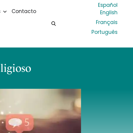
Español
s
Contacto
English
Français
Português
ligioso