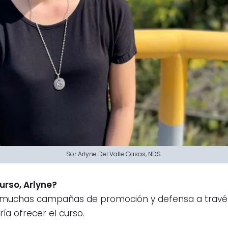
Sor Arlyne Del Valle Casas, NDS.
curso, Arlyne?
a muchas campañas de promoción y defensa a través 
ía ofrecer el curso.