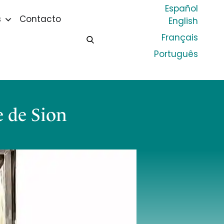
Español
s
Contacto
English
Français
Português
e de Sion