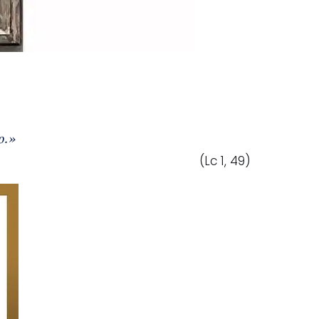
o.»
(Lc 1, 49)