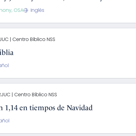
ahony, OSA
Inglés
RJUC | Centro Bíblico NSS
iblia
añol
RJUC | Centro Bíblico NSS
Jn 1,14 en tiempos de Navidad
añol