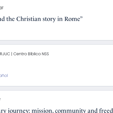
BF
nd the Christian story in Rome”
ERJUC | Centro Bíblico NSS
añol
F
onary journey: mission, community and fre