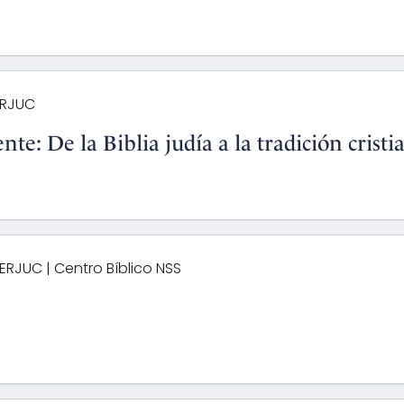
l
ERJUC
nte: De la Biblia judía a la tradición cristi
l
ERJUC | Centro Bíblico NSS
l