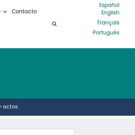
Español
s
Contacto
English
Français
Português
 y actos