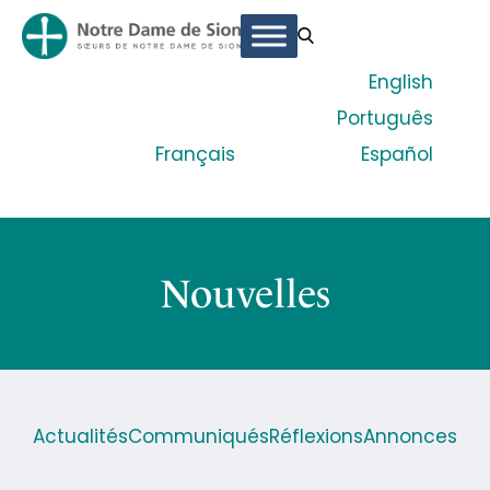
English
Português
Français
Español
Nouvelles
Actualités
Communiqués
Réflexions
Annonces