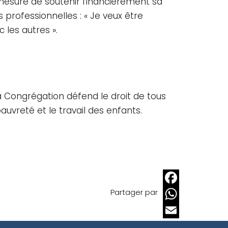
en mesure de soutenir financièrement sa
s professionnelles : « Je veux être
les autres ».
 Congrégation défend le droit de tous
uvreté et le travail des enfants.
Partager par
Facebook
WhatsApp
Email