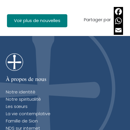
Partager par
Faceb
Voir plus de nouvelles
Whats
Email
À propos de nous
Notre identité
Notre spiritualité
Les sœurs
La vie contemplative
Famille de Sion
NDS sur internet