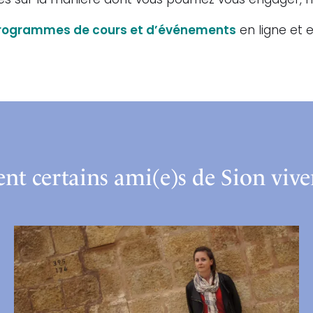
ées sur la manière dont vous pourriez vous engager, n
rogrammes de cours et d’événements
en ligne et e
 certains ami(e)s de Sion vive