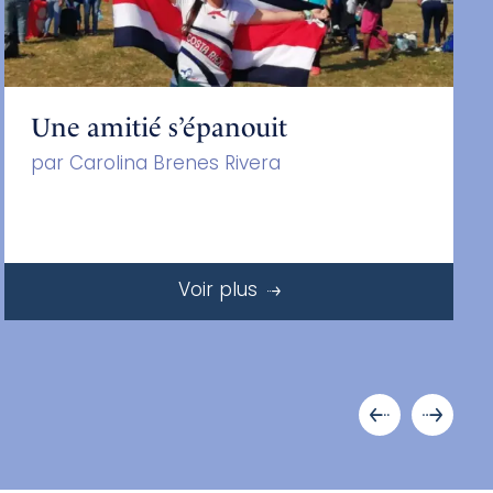
Une amitié s’épanouit
par Carolina Brenes Rivera
Voir plus