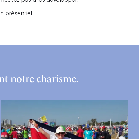
’hésitez pas à les développer.
n présentiel.
nt notre charisme.