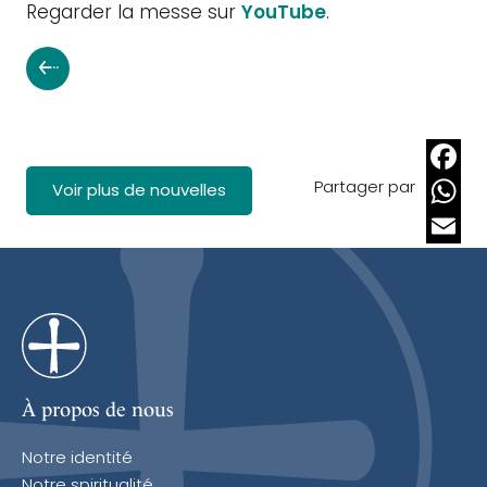
Regarder la messe sur
YouTube
.
Partager par
Faceb
Voir plus de nouvelles
Whats
Email
À propos de nous
Notre identité
Notre spiritualité