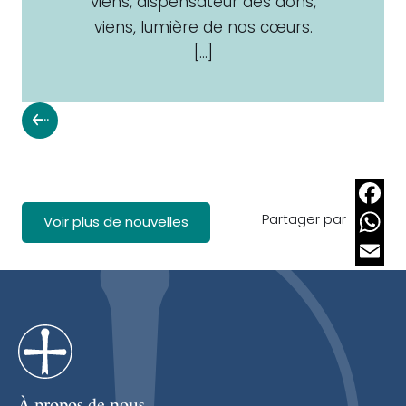
viens, dispensateur des dons,
viens, lumière de nos cœurs.
[…]
Partager par
Faceb
Voir plus de nouvelles
Whats
Email
À propos de nous