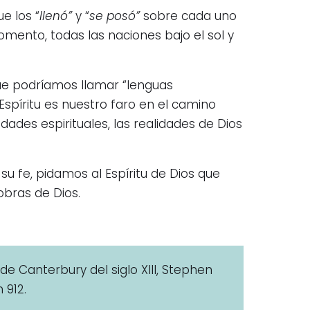
e los “
llenó”
y “
se posó”
sobre cada uno
omento, todas las naciones bajo el sol y
 que podríamos llamar “lenguas
 Espíritu es nuestro faro en el camino
dades espirituales, las realidades de Dios
su fe, pidamos al Espíritu de Dios que
obras de Dios.
de Canterbury del siglo XIII, Stephen
 912.