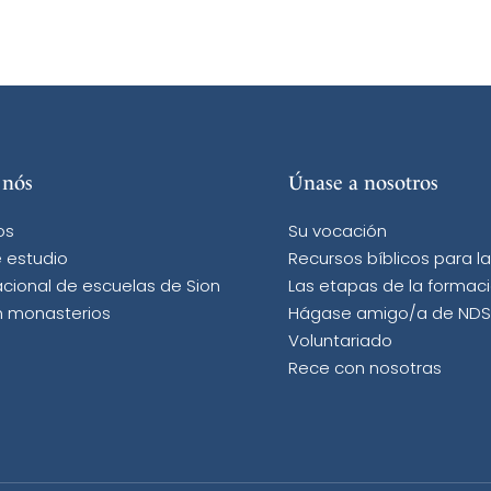
 nós
Únase a nosotros
os
Su vocación
 estudio
Recursos bíblicos para l
acional de escuelas de Sion
Las etapas de la formac
n monasterios
Hágase amigo/a de NDS
Voluntariado
Rece con nosotras