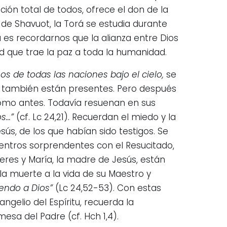
ación total de todos, ofrece el don de la
d de Shavuot, la Torá se estudia durante
 es recordarnos que la alianza entre Dios
tad que trae la paz a toda la humanidad.
s de todas las naciones bajo el cielo,
se
ús también están presentes. Pero después
como antes. Todavía resuenan en sus
s…”
(cf. Lc 24,21). Recuerdan el miedo y la
ús, de los que habían sido testigos. Se
entros sorprendentes con el Resucitado,
jeres y María, la madre de Jesús, están
la muerte a la vida de su Maestro y
iendo a Dios”
(Lc 24,52-53). Con estas
ngelio del Espíritu, recuerda la
esa del Padre (cf. Hch 1,4).