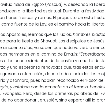
lavitud física de Egipto (Pascua) y, deseando la liber
nducen a la libertad espiritual. Durante la festivida
 flores frescas y ramas. El propósito de esta fiesta
á, como fuente de la Ley, es el camino hacia la liber
los Apóstoles, leemos que los judíos,
hombres piadoso
do para la fiesta de Shavuot. Los discípulos de Jes
e cincuenta días, ya saben que nada volverá a ser 
s dos hermanos en el camino de Emaús: “
Esperábamo
s a los acontecimientos de la pasión y muerte de Jes
erza y una esperanza renovadas que, tras estos encu
 regresado a Jerusalén, donde todos, incluidas las mu
gría y asombro, pues habían reconocido el “Paso
”
de 
egría, y estaban continuamente en el templo, bendic
 Evangelio. Pero, desde las primeras palabras del Eva
de no abandonar Jerusalén, sino esperar allí la prom