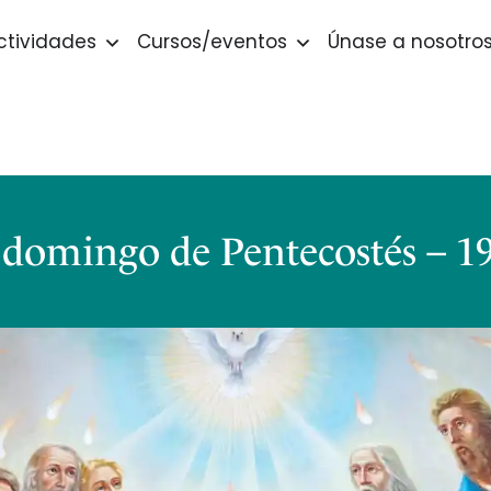
ctividades
Cursos/eventos
Únase a nosotro
l domingo de Pentecostés – 1