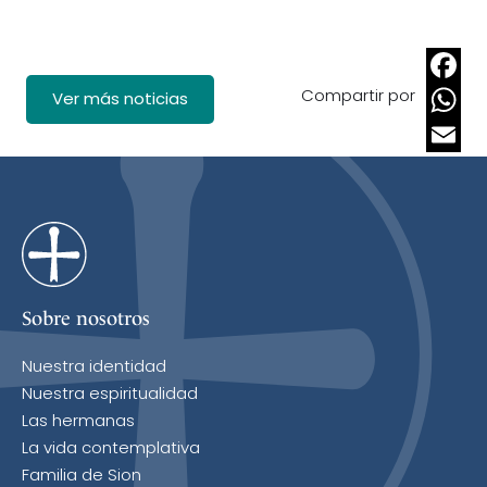
Compartir por
Faceb
Ver más noticias
Whats
Email
Sobre nosotros
Nuestra identidad
Nuestra espiritualidad
Las hermanas
La vida contemplativa
Familia de Sion