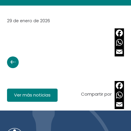
29 de enero de 2026
Faceb
Whats
Email
Compartir por
Faceb
Ver más noticias
Whats
Email