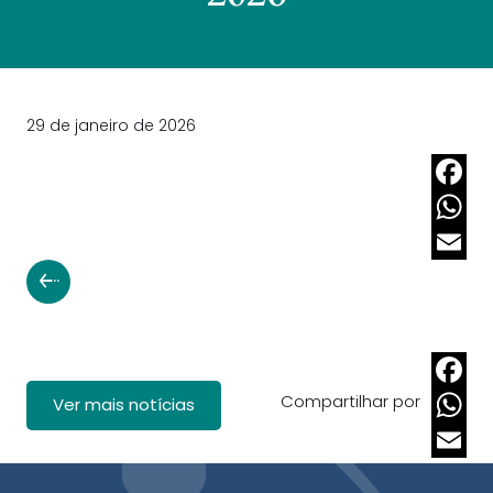
29 de janeiro de 2026
Faceb
Whats
Email
Compartilhar por
Faceb
Ver mais notícias
Whats
Email