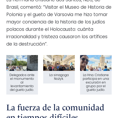
La hermana Cristiane dos Santos, NDS, de
Brasil, comentó: “Visitar el Museo de Historia de
Polonia y el gueto de Varsovia me hizo tomar
mayor conciencia de la historia de los judíos
polacos durante el Holocausto: cuánta
irracionalidad y tristeza causaron los artífices
de la destrucción”.
Delegados ante
La sinagoga
La Hna. Cristiane
el monumento
Nożyk.
participa en una
al
excursión en
levantamiento
grupo por el
del gueto judío.
gueto judío.
La fuerza de la comunidad
en tiempos difíciles