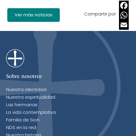
Compartir por
Faceb
Ver más noticias
Whats
Email
Sobre nosotros
Nuestra identidad
Nuestra espiritualidad
Las hermanas
La vida contemplativa
Familia de Sion
NDS en la red
Nuestra historia