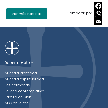
Compartir por
Faceb
Ver más noticias
Whats
Email
Sobre nosotros
Nuestra identidad
Nuestra espiritualidad
Las hermanas
La vida contemplativa
Familia de Sion
NDS en la red