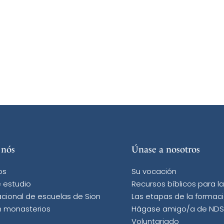
 nós
Únase a nosotros
os
Su vocación
 estudio
Recursos bíblicos para l
acional de escuelas de Sion
Las etapas de la formac
n monasterios
Hágase amigo/a de NDS
Voluntariado