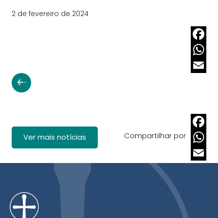
2 de fevereiro de 2024
Faceb
Whats
Email
Compartilhar por
Faceb
Ver mais notícias
Whats
Email