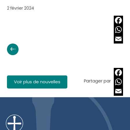
2 février 2024
Faceb
Whats
Email
Partager par
Faceb
Voir plus de nouvelles
Whats
Email