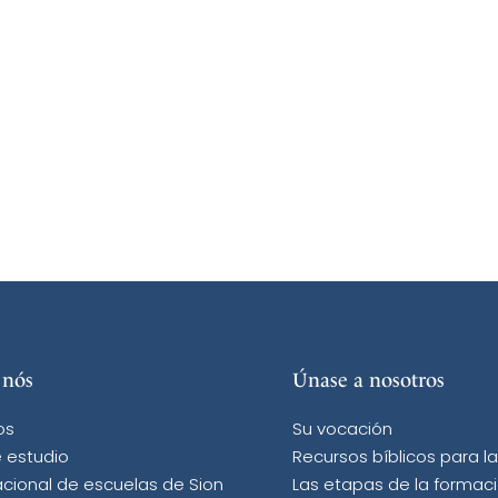
 nós
Únase a nosotros
os
Su vocación
 estudio
Recursos bíblicos para l
acional de escuelas de Sion
Las etapas de la formac