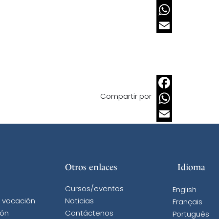
Facebook
WhatsApp
Email
Compartir por
Facebook
WhatsApp
Email
Otros enlaces
Idioma
Cursos/eventos
English
a vocación
Noticias
Français
ión
Contáctenos
Português