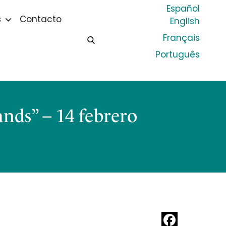
Español
s
Contacto
English
Français
Português
ands” – 14 febrero