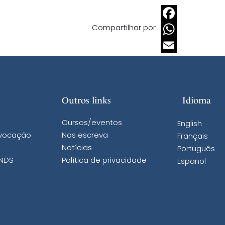
Compartilhar por
Facebook
WhatsApp
Email
Outros links
Idioma
Cursos/eventos
English
 vocação
Nos escreva
Français
Notícias
Português
 NDS
Política de privacidade
Español