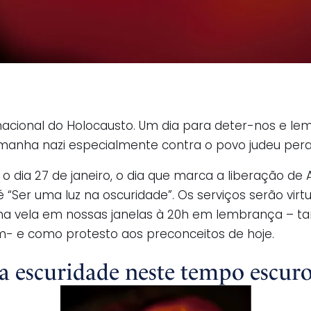
cional do Holocausto. Um dia para deter-nos e l
emanha nazi especialmente contra o povo judeu peran
 dia 27 de janeiro, o dia que marca a liberação de
 é “Ser uma luz na oscuridade”. Os serviços serão vi
ma vela em nossas janelas à 20h em lembrança – t
m- e como protesto aos preconceitos de hoje.
 escuridade neste tempo escur