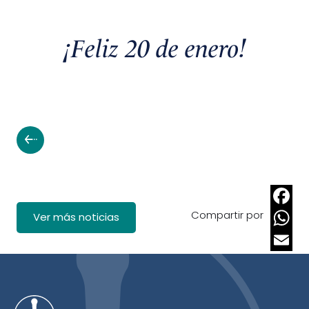
¡Feliz 20 de enero!
Compartir por
Faceb
Ver más noticias
Whats
Email