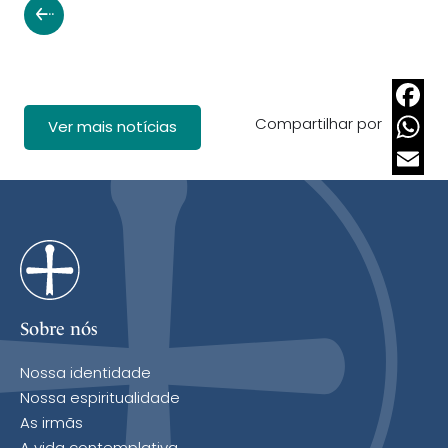
Compartilhar por
Faceb
Ver mais notícias
Whats
Email
Sobre nós
Nossa identidade
Nossa espiritualidade
As irmãs