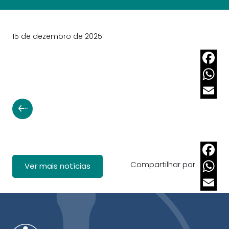
15 de dezembro de 2025
Faceb
Whats
Email
Compartilhar por
Faceb
Ver mais notícias
Whats
Email