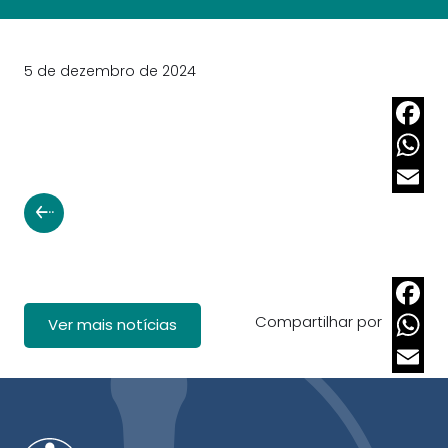
5 de dezembro de 2024
Faceb
Whats
Email
Compartilhar por
Faceb
Ver mais notícias
Whats
Email