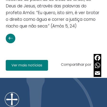
Deus de Jesus, através das palavras do
profeta Amós: “Eu quero, isto sim, é ver brotar
o direito como água e correr a justiça como
riacho que não seca.” (Amós 5, 24)
Compartilhar por
Faceb
Ver mais notícias
Whats
Email