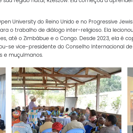
e sua região natal, Rzeszów. Ela começou a aprender
n University do Reino Unido e no Progressive Jewish
para o trabalho de diálogo inter-religioso. Ela lecio
es, até o Zimbábue e o Congo. Desde 2023, ela é c
nou-se vice-presidente do Conselho Internacional de
eus e muçulmanos.