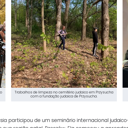
(o
Trabalhos de limpeza no cemitério judaico em Przysucha
com a fundação judaica de Przysucha.
sia participou de um seminário internacional judaic