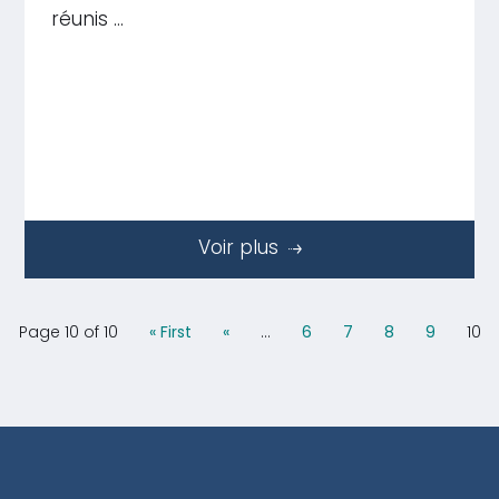
réunis …
Voir plus
Page 10 of 10
« First
«
...
6
7
8
9
10