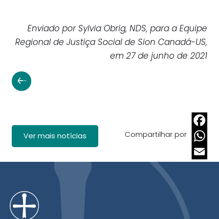
Enviado por Sylvia Obrig, NDS, para a Equipe
Regional de Justiça Social de Sion Canadá-US,
em 27 de junho de 2021
Compartilhar por
Faceb
Ver mais notícias
Whats
Email