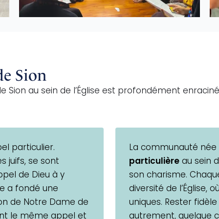
de Sion
Sion au sein de l’Église est profondément enracinée
l particulier.
La communauté née 
 juifs, se sont
particulière
au sein d
ppel de Dieu à y
son charisme. Chaqu
re a fondé une
diversité de l’Église,
on de Notre Dame de
uniques. Rester fidèle
eant le même appel et
autrement, quelque c