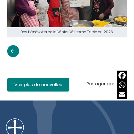
Des bénévoles de la Winter Welcome Table en 2026.
Partager par
Faceb
Voir plus de nouvelles
Whats
Email