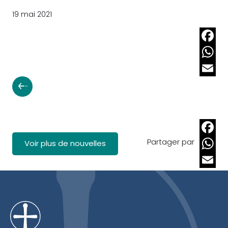
19 mai 2021
Faceb
Whats
Email
Partager par
Faceb
Voir plus de nouvelles
Whats
Email