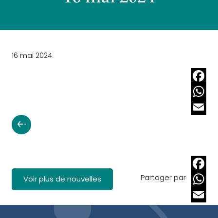
16 mai 2024
Faceb
Whats
Email
Partager par
Faceb
Voir plus de nouvelles
Whats
Email