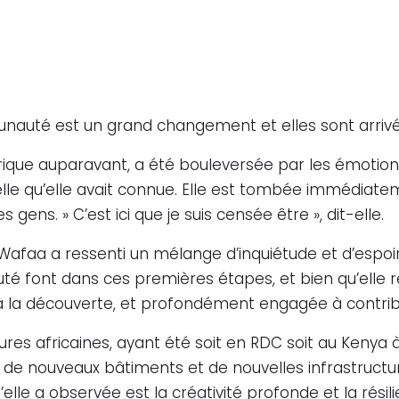
nauté est un grand changement et elles sont arrivée
Afrique auparavant, a été bouleversée par les émotion
celle qu’elle avait connue. Elle est tombée immédiate
es gens. » C’est ici que je suis censée être », dit-elle.
r Wafaa a ressenti un mélange d’inquiétude et d’espoi
té font dans ces premières étapes, et bien qu’elle 
te à la découverte, et profondément engagée à contrib
tures africaines, ayant été soit en RDC soit au Kenya à
de nouveaux bâtiments et de nouvelles infrastructur
elle a observée est la créativité profonde et la résil