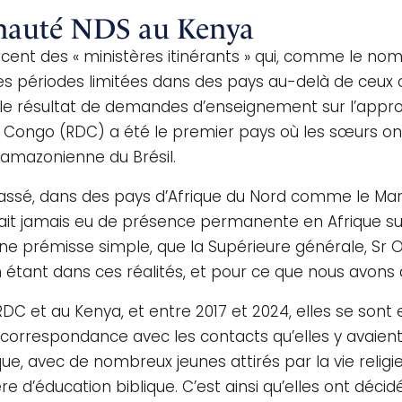
nauté NDS au Kenya
cent des « ministères itinérants » qui, comme le nom 
es périodes limitées dans des pays au-delà de ceux o
le résultat de demandes d’enseignement sur l’approc
Congo (RDC) a été le premier pays où les sœurs ont é
 amazonienne du Brésil.
ssé, dans des pays d’Afrique du Nord comme le Maroc, 
avait jamais eu de présence permanente en Afrique sub
une prémisse simple, que la Supérieure générale, Sr Oo
tant dans ces réalités, et pour ce que nous avons à l
RDC et au Kenya, et entre 2017 et 2024, elles se sont
orrespondance avec les contacts qu’elles y avaient. 
, avec de nombreux jeunes attirés par la vie religieuse
re d’éducation biblique. C’est ainsi qu’elles ont déc