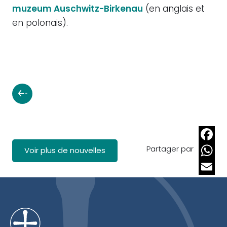
muzeum
Auschwitz-Birkenau
(en anglais et
en polonais).
Partager par
Faceb
Voir plus de nouvelles
Whats
Email