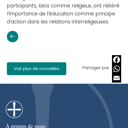
participants, laïcs comme religieux, ont réitéré
l’importance de l’éducation comme principe
d’action dans les relations interreligieuses.
Partager par
Faceb
Voir plus de nouvelles
Whats
Email
À propos de nous