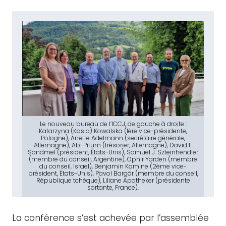
Le nouveau bureau de l’ICCJ, de gauche à droite :
Katarzyna (Kasia) Kowalska (1ère vice-présidente,
Pologne), Anette Adelmann (secrétaire générale,
Allemagne), Abi Pitum (trésorier, Allemagne), David F.
Sandmel (président, États-Unis), Samuel J. Szteinhendler
(membre du conseil, Argentine), Ophir Yarden (membre
du conseil, Israël), Benjamin Kamine (2ème vice-
président, États-Unis), Pavol Bargár (membre du conseil,
République tchèque), Liliane Apotheker (présidente
sortante, France).
La conférence s’est achevée par l’assemblée