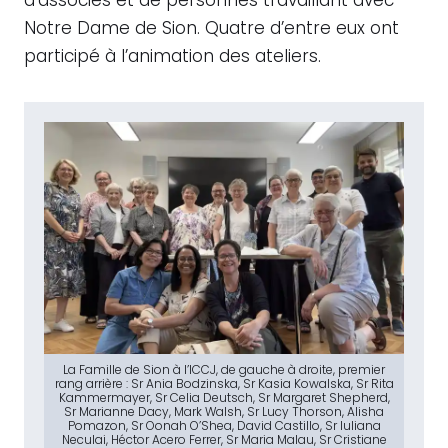
d’associés et de personnes travaillant avec
Notre Dame de Sion. Quatre d’entre eux ont
participé à l’animation des ateliers.
La Famille de Sion à l’ICCJ, de gauche à droite, premier
rang arrière : Sr Ania Bodzinska, Sr Kasia Kowalska, Sr Rita
Kammermayer, Sr Celia Deutsch, Sr Margaret Shepherd,
Sr Marianne Dacy, Mark Walsh, Sr Lucy Thorson, Alisha
Pomazon, Sr Oonah O’Shea, David Castillo, Sr Iuliana
Neculai, Héctor Acero Ferrer, Sr Maria Malau, Sr Cristiane