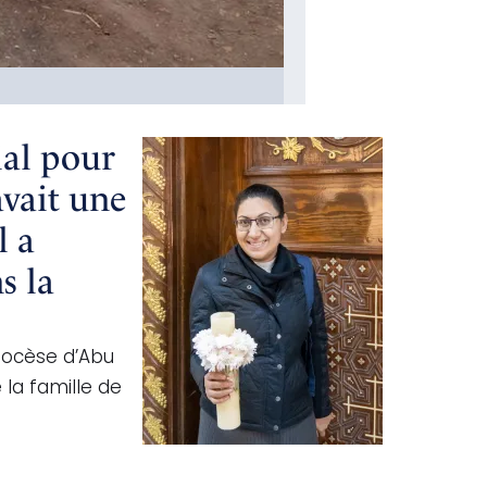
ial pour
avait une
l a
s la
iocèse d’Abu
 la famille de