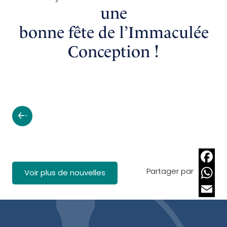
une
bonne fête de l’Immaculée
Conception !
Partager par
Faceb
Voir plus de nouvelles
Whats
Email