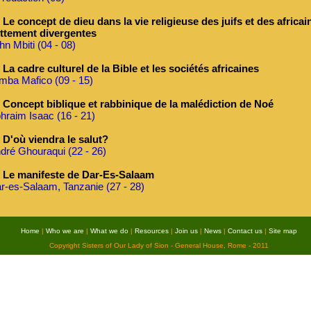
Le concept de dieu dans la vie religieuse des juifs et des afric
ttement divergentes
hn Mbiti (04 - 08)
La cadre culturel de la Bible et les sociétés africaines
mba Mafico (09 - 15)
Concept biblique et rabbinique de la malédiction de Noé
hraim Isaac (16 - 21)
D'où viendra le salut?
dré Ghouraqui (22 - 26)
Le manifeste de Dar-Es-Salaam
r-es-Salaam, Tanzanie (27 - 28)
Home
|
Who we are
|
What we do
|
Resources
|
Join us
|
News
|
Contact us
|
Site map
Copyright Sisters of Our Lady of Sion - General House, Rome - 2011