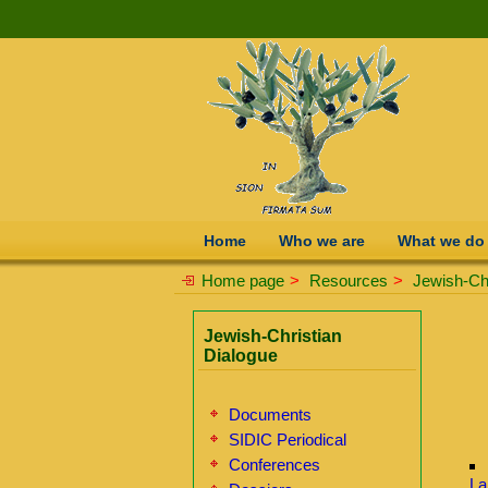
Home
Who we are
What we do
Home page
>
Resources
>
Jewish-Chr
Jewish-Christian
Dialogue
Documents
SIDIC Periodical
Conferences
La