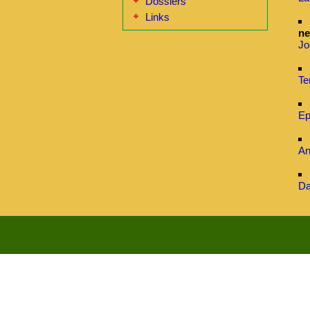
Dossiers
Links
ne
Jo
Te
Ep
An
Da