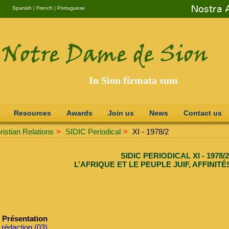
Spanish
|
French
|
Portuguese
In Sion firmata sum
Resources
Awards
Join us
News
Contact us
istian Relations
>
SIDIC Periodical
>
XI - 1978/2
SIDIC PERIODICAL XI - 1978/2
L’AFRIQUE ET LE PEUPLE JUIF, AFFINIT
Présentation
 rédaction (03)