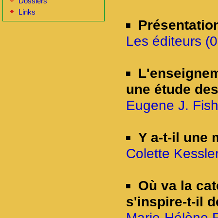
Dossiers
Links
Présentatio
Les éditeurs (0
L'enseigneme
une étude des
Eugene J. Fishe
Y a-t-il une
Colette Kessler
Où va la ca
s'inspire-t-il
Marie-Hélène F