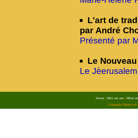
L'art de tra
par André Ch
Présenté par M
Le Nouveau 
Le Jèerusalem 
Home
|
Who we are
|
What w
Copyright Sisters of