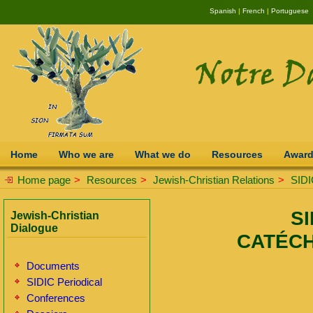
Spanish
|
French
|
Portuguese
Home
Who we are
What we do
Resources
Awar
Home page
>
Resources
>
Jewish-Christian Relations
>
SIDI
SI
Jewish-Christian
Dialogue
CATÉCH
Documents
SIDIC Periodical
Conferences