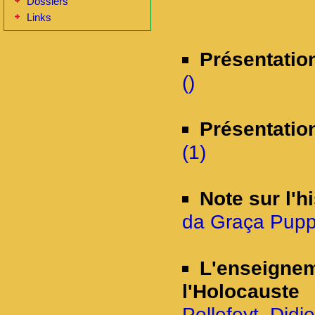
Dossiers
Links
Présentatio
()
Présentatio
(1)
Note sur l'hi
da Graça Puppi
L'enseignem
l'Holocauste
Pollefeyt, Didi