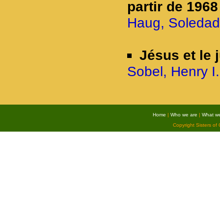
partir de 1968
Haug, Soledad 
Jésus et le
Sobel, Henry I.
Home
|
Who we are
|
What w
Copyright Sisters of