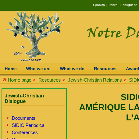
Spanish
|
French
|
Portuguese
Home
Who we are
What we do
Resources
Awar
Home page
>
Resources
>
Jewish-Christian Relations
>
SIDI
SIDI
Jewish-Christian
Dialogue
AMÉRIQUE LA
L'
Documents
SIDIC Periodical
Conferences