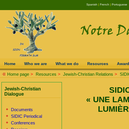
Spanish
|
French
|
Portuguese
Home
Who we are
What we do
Resources
Awar
Home page
>
Resources
>
Jewish-Christian Relations
>
SIDI
SIDI
Jewish-Christian
Dialogue
« UNE LAM
LUMIÈRE
Documents
SIDIC Periodical
Conferences