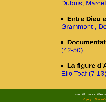
Dubois, Marcel
Entre Dieu 
Grammont , Do
Documentat
(42-50)
La figure d'
Elio Toaf (7-13
Home
|
Who we are
|
What w
Copyright Sisters of