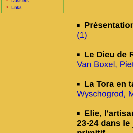
Dossiers
Links
Présentatio
(1)
Le Dieu de 
Van Boxel, Pie
La Tora en t
Wyschogrod, M
Elie, l'artis
23-24 dans le
primitif