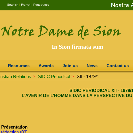
Spanish
|
French
|
Portuguese
In Sion firmata sum
Resources
Awards
Join us
News
Contact us
istian Relations
>
SIDIC Periodical
>
XII - 1979/1
SIDIC PERIODICAL XII - 1979/
L’AVENIR DE L’HOMME DANS LA PERSPECTIVE DU
Présentation
 rédaction (03)