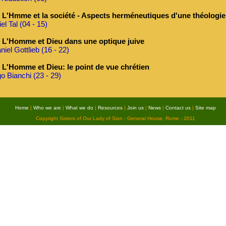
L'Hmme et la société - Aspects herméneutiques d'une théologie 
iel Tal (04 - 15)
L'Homme et Dieu dans une optique juive
niel Gottlieb (16 - 22)
L'Homme et Dieu: le point de vue chrétien
o Bianchi (23 - 29)
Home
|
Who we are
|
What we do
|
Resources
|
Join us
|
News
|
Contact us
|
Site map
Copyright Sisters of Our Lady of Sion - General House, Rome - 2011